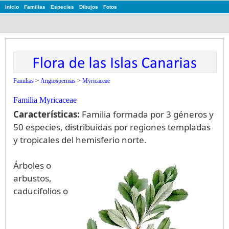
Inicio
Familias
Especies
Dibujos
Fotos
Familias
>
Angiospermas
>
Myricaceae
Familia Myricaceae
Características:
Familia formada por 3 géneros y
50 especies, distribuidas por regiones templadas
y tropicales del hemisferio norte.
Árboles o
arbustos,
caducifolios o