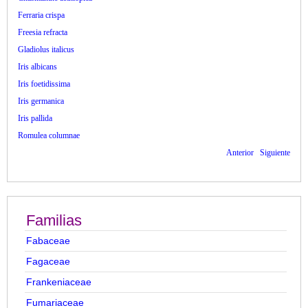
Ferraria crispa
Freesia refracta
Gladiolus italicus
Iris albicans
Iris foetidissima
Iris germanica
Iris pallida
Romulea columnae
Anterior
Siguiente
Familias
Fabaceae
Fagaceae
Frankeniaceae
Fumariaceae