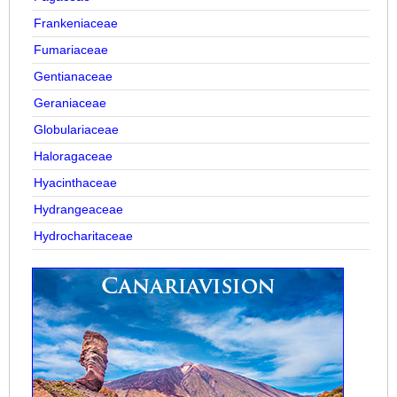
Frankeniaceae
Fumariaceae
Gentianaceae
Geraniaceae
Globulariaceae
Haloragaceae
Hyacinthaceae
Hydrangeaceae
Hydrocharitaceae