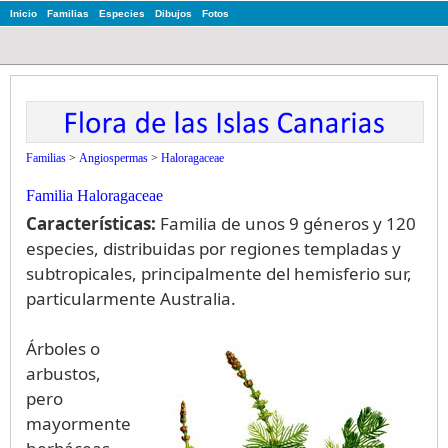
Inicio
Familias
Especies
Dibujos
Fotos
Familias
>
Angiospermas
>
Haloragaceae
Familia Haloragaceae
Características:
Familia de unos 9 géneros y 120
especies, distribuidas por regiones templadas y
subtropicales, principalmente del hemisferio sur,
particularmente Australia.
Árboles o
arbustos,
pero
mayormente