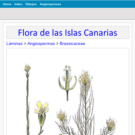
Home
Index
Dibujos
Angiospermas
Láminas
>
Angiospermas
>
Brassicaceae