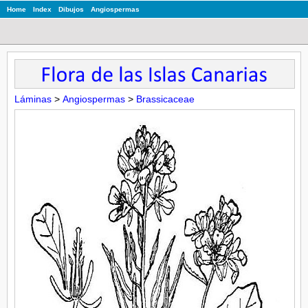
Home
Index
Dibujos
Angiospermas
Láminas
>
Angiospermas
>
Brassicaceae