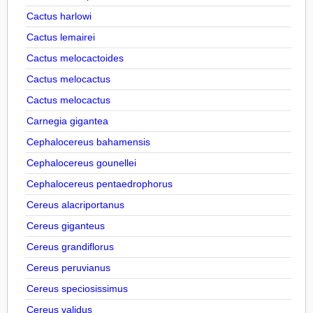
Cactus harlowi
Cactus lemairei
Cactus melocactoides
Cactus melocactus
Cactus melocactus
Carnegia gigantea
Cephalocereus bahamensis
Cephalocereus gounellei
Cephalocereus pentaedrophorus
Cereus alacriportanus
Cereus giganteus
Cereus grandiflorus
Cereus peruvianus
Cereus speciosissimus
Cereus validus