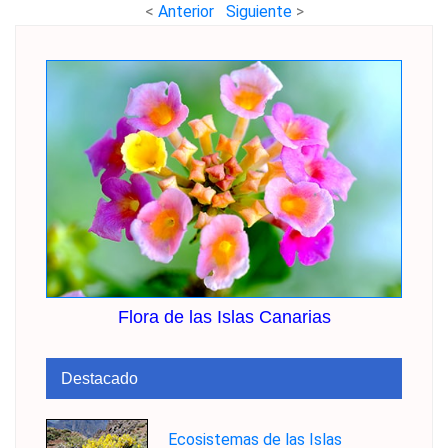
<
Anterior
Siguiente
>
Flora de las Islas Canarias
Destacado
Ecosistemas de las Islas