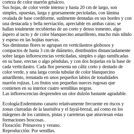
corteza de color marrón grisáceo.
Sus hojas, de color verde intenso y hasta 20 cm de largo, son
simples, opuestas, larga y gruesamente pecioladas, con lámina
ovalada de base cordiforme, sutilmente dentadas en sus bordes y con
una destacada y bella nerviación, apreciable en ambas caras; se
hallan totalmente recubiertas de un corto y denso tomento, algo
áspero al tacto y de color blanquecino amarillento, mucho más nítido
y espeso en las hojitas nuevas.
Sus diminutas flores se agrupan en verticilastros globosos y
compactos de hasta 3 cm de diámetro, distribuidos distanciadamente
sobre largas inflorescencias verticiladas, simples o algo ramificadas
en su base, erectas o algo péndulas, y con dos hojuelas en la base de
cada verticilastro. Cada flor presenta un cáliz corto y dentado de
color verde, y una larga corola tubular de color blanquecino
amarillento, rematada en unos pequeños labios de tonalidades
marrón rojizas. Los frutos son pequeñas nueces rugosas que
contienen en su interior cuatro semillitas negras.
Las inflorescencias desprenden un olor dulzón bastante agradable.
Ecología:Endemismo canario relativamente frecuente en riscos y
zonas clareadas de la laurisilva y el fayal-brezal, así como en los
márgenes de los caminos, pistas y carreteras que atraviesan estas
formaciones boscosas.
Floración: Primavera y verano.
Reproducción: Por semillas.