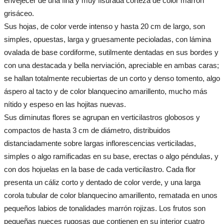
envejecer de una fina y muy fisurada corteza de color marrón
grisáceo.
Sus hojas, de color verde intenso y hasta 20 cm de largo, son
simples, opuestas, larga y gruesamente pecioladas, con lámina
ovalada de base cordiforme, sutilmente dentadas en sus bordes y
con una destacada y bella nerviación, apreciable en ambas caras;
se hallan totalmente recubiertas de un corto y denso tomento, algo
áspero al tacto y de color blanquecino amarillento, mucho más
nítido y espeso en las hojitas nuevas.
Sus diminutas flores se agrupan en verticilastros globosos y
compactos de hasta 3 cm de diámetro, distribuidos
distanciadamente sobre largas inflorescencias verticiladas,
simples o algo ramificadas en su base, erectas o algo péndulas, y
con dos hojuelas en la base de cada verticilastro. Cada flor
presenta un cáliz corto y dentado de color verde, y una larga
corola tubular de color blanquecino amarillento, rematada en unos
pequeños labios de tonalidades marrón rojizas. Los frutos son
pequeñas nueces rugosas que contienen en su interior cuatro