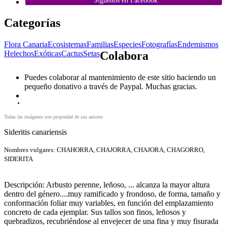
Síguenos en Facebook
Categorías
Flora Canaria
Ecosistemas
Familias
Especies
Fotografías
Endemismos
Helechos
Exóticas
Cactus
Setas
Colabora
Puedes colaborar al mantenimiento de este sitio haciendo un
pequeño donativo a través de Paypal. Muchas gracias.
Todas las imágenes son propiedad de sus autores
Sideritis canariensis
Nombres vulgares: CHAHORRA, CHAJORRA, CHAJORA, CHAGORRO,
SIDERITA
Descripción: Arbusto perenne, leñoso, ... alcanza la mayor altura
dentro del género....muy ramificado y frondoso, de forma, tamaño y
conformación foliar muy variables, en función del emplazamiento
concreto de cada ejemplar. Sus tallos son finos, leñosos y
quebradizos, recubriéndose al envejecer de una fina y muy fisurada