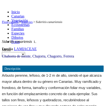
Inicio
Canarias
Vegetación
Flora canaria
>
Especies
>
Sideritis canariensis
Ecosistemas
Familias
Especies
Dibujos
Sideritis canariensis
Fotos
L.
Familia
LAMIACEAE
Menú
Chahorra de monte, Chajorra, Chagorro, Ferrera
Descripción
Arbusto perenne, leñoso, de 1-2 m de alto, siendo el que alcanza
mayor altura dentro de su género en Canarias. Muy ramificado y
frondoso, de forma, tamaño y conformación foliar muy variables,
en función del emplazamiento concreto de cada ejemplar. Sus
tallos son finos, leñosos y quebradizos, recubriéndose al