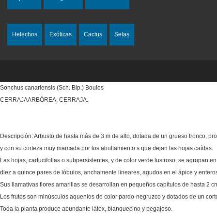
Helechos
Exóticas
Cactus
Setas
Sonchus canariensis (Sch. Bip.) Boulos
CERRAJAARBÓREA, CERRAJA.
Descripción: Arbusto de hasta más de 3 m de alto, dotada de un grueso tronco, pro
y con su corteza muy marcada por los abultamiento s que dejan las hojas caídas.
Las hojas, caducifolias o subpersistentes, y de color verde lustroso, se agrupan e
diez a quince pares de lóbulos, anchamente lineares, agudos en el ápice y enter
Sus llamativas flores amarillas se desarrollan en pequeños capítulos de hasta 2 
Los frutos son minúsculos aquenios de color pardo-negruzco y dotados de un corto 
Toda la planta produce abundante látex, blanquecino y pegajoso.