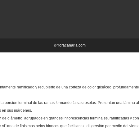
© floracanaria.com
ntamente ramificado y recubierto de una corteza de color grisáceo, profundamente 
n la porción terminal de las ramas formando falsas rosetas. Presentan una lámina a
os en sus márgenes.
cm de diámetro, agrupados en grandes inflorescencias terminales, ramificadas y co
vi1ano de finísimos pelos blancos que facilitan su dispersión por medio del viento