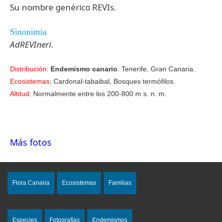
Su nombre genérico REVIs.
Sinonimia
AdREVIneri
.
Distribución
:
Endemismo canario
. Tenerife, Gran Canaria.
Ecosistemas
: Cardonal-tabaibal, Bosques termófilos.
Altitud
: Normalmente entre los 200-800 m s. n. m.
Más fotos
Flora Canaria
Ecosistemas
Familias
Especies
Fotografías
Endemismos