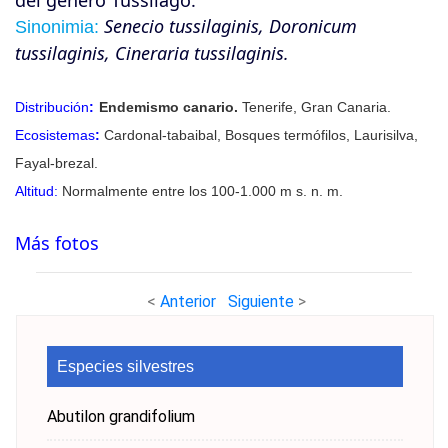
del género Tussilago.
Senecio tussilaginis, Doronicum
Sinonimia:
tussilaginis, Cineraria tussilaginis.
Distribución
:
Endemismo canario.
Tenerife, Gran Canaria.
Ecosistemas
:
Cardonal-tabaibal, Bosques termófilos, Laurisilva,
Fayal-brezal.
Altitud:
Normalmente entre los 100-1.000 m s. n. m.
Más fotos
<
Anterior
Siguiente
>
Especies silvestres
Abutilon grandifolium