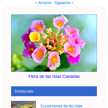
<
Anterior
Siguiente
>
Flora de las Islas Canarias
Destacado
Ecosistemas de las Islas