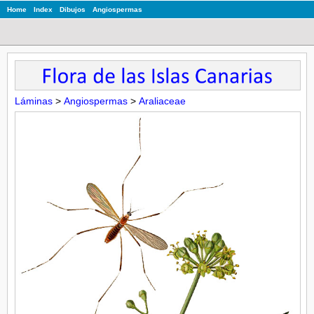
Home
Index
Dibujos
Angiospermas
Láminas
>
Angiospermas
>
Araliaceae