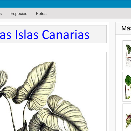
s
Especies
Fotos
Má