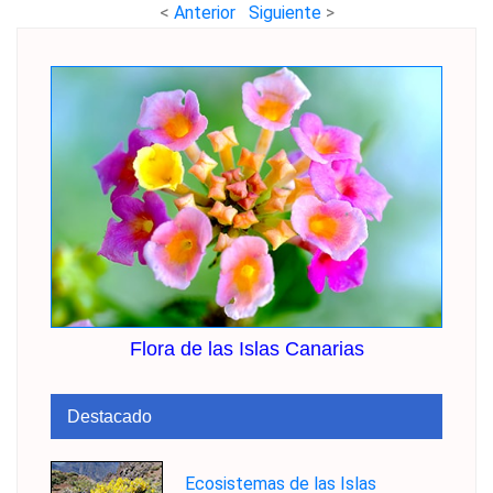
<
Anterior
Siguiente
>
Flora de las Islas Canarias
Destacado
Ecosistemas de las Islas