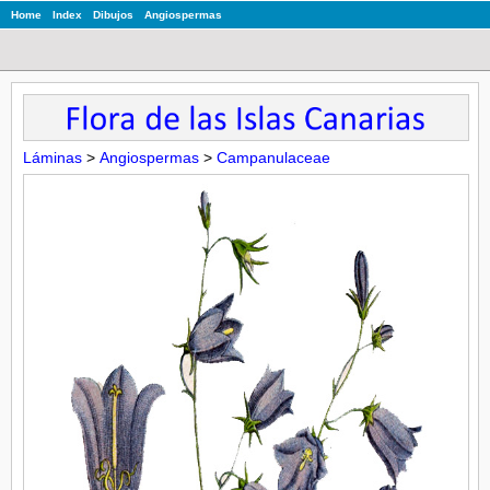
Home
Index
Dibujos
Angiospermas
Láminas
>
Angiospermas
>
Campanulaceae