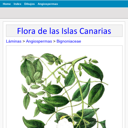
Home
Index
Dibujos
Angiospermas
Láminas
>
Angiospermas
>
Bignoniaceae