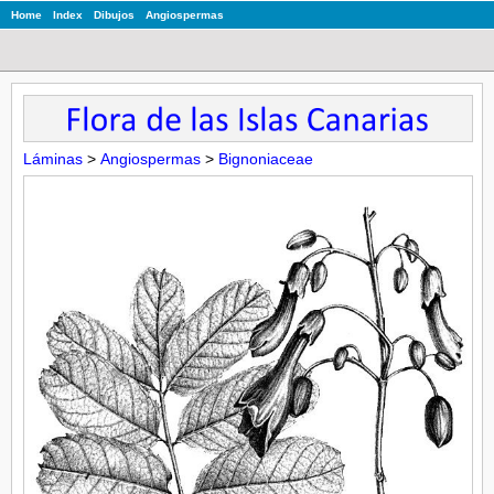
Home
Index
Dibujos
Angiospermas
Láminas
>
Angiospermas
>
Bignoniaceae