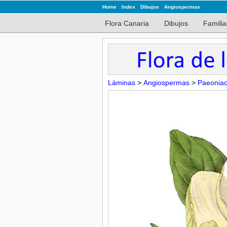
Home
Index
Dibujos
Angiospermas
Flora Canaria
Dibujos
Familia
Láminas
>
Angiospermas
>
Paeonia