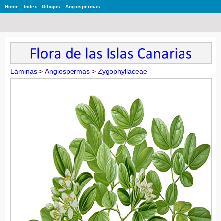
Home
Index
Dibujos
Angiospermas
Láminas
>
Angiospermas
>
Zygophyllaceae