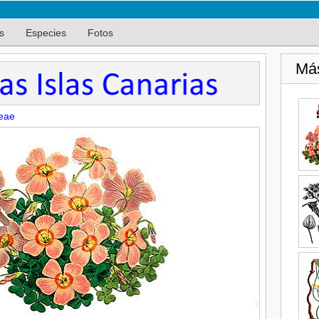
s
Especies
Fotos
Má
eae