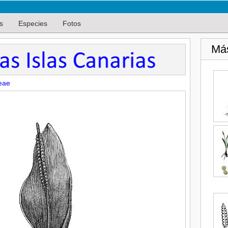
s
Especies
Fotos
Má
eae