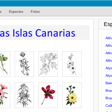
s
Especies
Fotos
Es
Alt
Alt
Alt
Alth
Alyo
Aly
Bake
Brac
Brac
Call