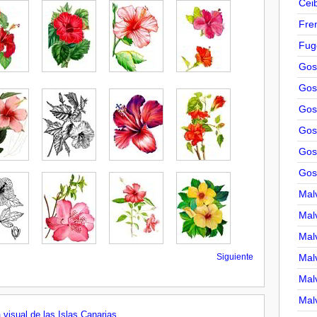
Cei
Fre
Fug
Gos
Gos
Gos
Gos
Gos
Gos
Malv
Malv
Malv
Siguiente
Malv
Malv
Malv
 visual de las Islas Canarias