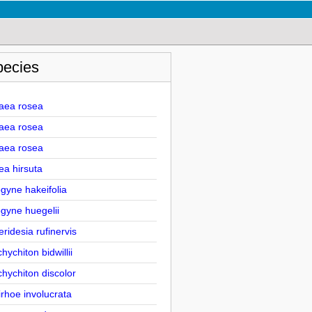
pecies
haea rosea
haea rosea
haea rosea
ea hirsuta
gyne hakeifolia
ogyne huegelii
ridesia rufinervis
hychiton bidwillii
hychiton discolor
irhoe involucrata