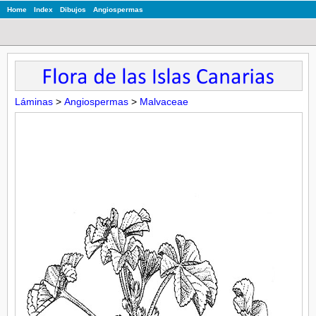
Home
Index
Dibujos
Angiospermas
Láminas
>
Angiospermas
>
Malvaceae