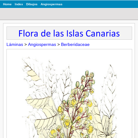
Home
Index
Dibujos
Angiospermas
Láminas
>
Angiospermas
>
Berberidaceae