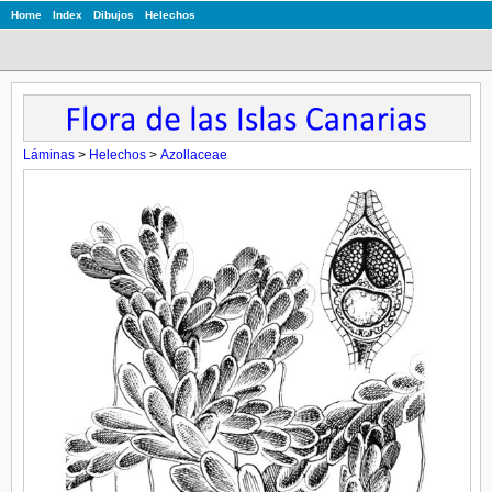
Home
Index
Dibujos
Helechos
Láminas
>
Helechos
>
Azollaceae