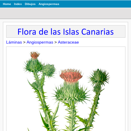
Home
Index
Dibujos
Angiospermas
Láminas
>
Angiospermas
>
Asteraceae