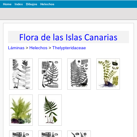
Home
Index
Dibujos
Helechos
Láminas
>
Helechos
>
Thelypteridaceae