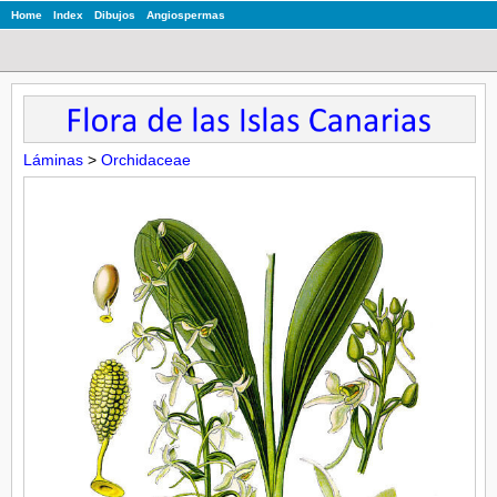
Home
Index
Dibujos
Angiospermas
Láminas
>
Orchidaceae