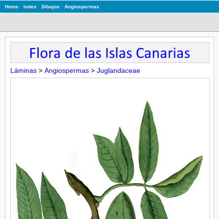
Home
Index
Dibujos
Angiospermas
Láminas
>
Angiospermas
>
Juglandaceae